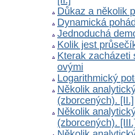
[II.]
Důkaz a několik 
Dynamická pohá
Jednoduchá demon
Kolik jest průseč
Kterak zacházeti 
ovými
Logarithmický po
Několik analytic
(zborcených). [II.]
Několik analytic
(zborcených). [III.
Několik analytic