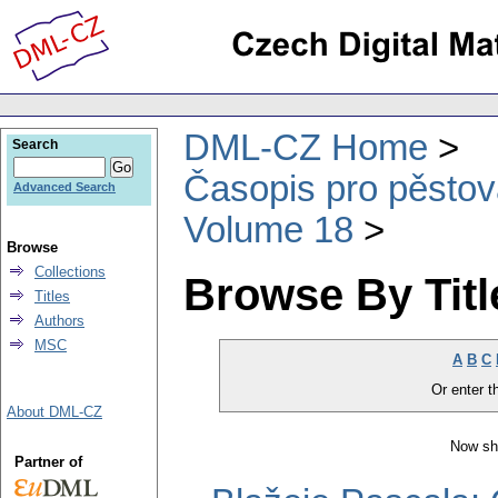
DML-CZ Home
Search
Časopis pro pěstov
Advanced Search
Volume 18
Browse
Collections
Browse By Titl
Titles
Authors
MSC
A
B
C
Or enter th
About DML-CZ
Now sh
Partner of