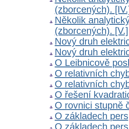
(zborcených). [IV.
Několik analytic
(zborcených). [V.]
Nový druh elektric
Nový druh elektric
O Leibnicově posl
O relativních chyb
O relativních chyb
O řešení kvadrat
O rovnici stupně 
O základech perspe
O základech perspek