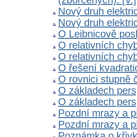
(zborcených). [V.]
Nový druh elektric
Nový druh elektric
O Leibnicově posl
O relativních chyb
O relativních chyb
O řešení kvadrat
O rovnici stupně 
O základech perspe
O základech perspek
Pozdní mrazy a př
Pozdní mrazy a př
Poznámka o křivk