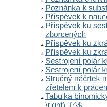
Poznánka k subst
Příspěvek k nauce
Příspěvek ku sest
zborcených
Příspěvek ku zkrá
Příspěvek ku zkrá
Sestrojení polár k
Sestrojení polár k
Stručný náčrtek n
zřetelem k práce
Tabulka binomickýc
\right)_{r}$