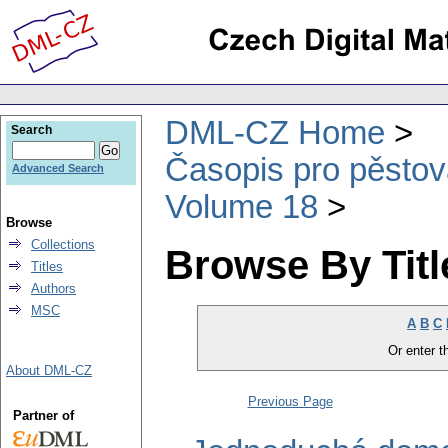
DML-CZ Home
Search
Časopis pro pěstov
Advanced Search
Volume 18
Browse
Collections
Browse By Titl
Titles
Authors
MSC
A
B
C
Or enter th
About DML-CZ
Previous Page
Partner of