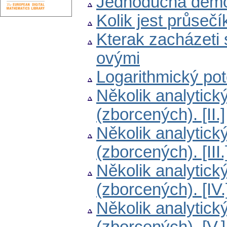
Jednoduchá demon
Kolik jest průseč
Kterak zacházeti 
ovými
Logarithmický po
Několik analytic
(zborcených). [II.]
Několik analytic
(zborcených). [III.
Několik analytic
(zborcených). [IV.
Několik analytic