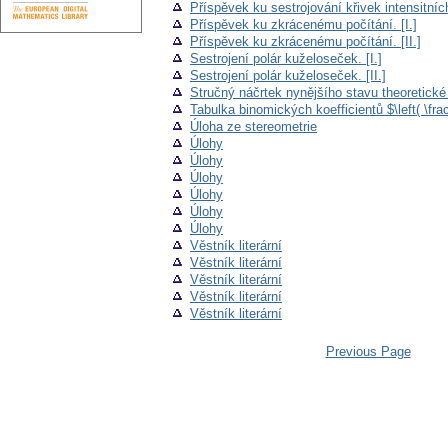
Příspěvek ku sestrojování křivek intensitní
Příspěvek ku zkrácenému počítání. [I.]
Příspěvek ku zkrácenému počítání. [II.]
Sestrojení polár kuželoseček. [I.]
Sestrojení polár kuželoseček. [II.]
Stručný náčrtek nynějšího stavu theoretické
Tabulka binomických koefficientů $\left( \frac{
Úloha ze stereometrie
Úlohy
Úlohy
Úlohy
Úlohy
Úlohy
Úlohy
Věstník literární
Věstník literární
Věstník literární
Věstník literární
Věstník literární
Previous Page