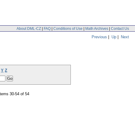
About DML-CZ
|
FAQ
|
Conditions of Use
|
Math Archives
|
Contact Us
Previous
|
Up
|
Next
Y
Z
tems 30-54 of 54