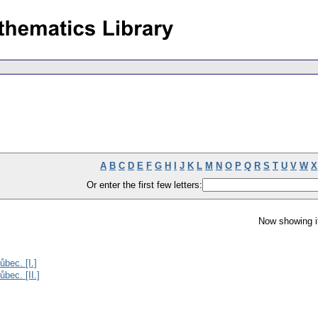
A
B
C
D
E
F
G
H
I
J
K
L
M
N
O
P
Q
R
S
T
U
V
W
X
Or enter the first few letters:
Now showing i
bec. [I.]
bec. [II.]