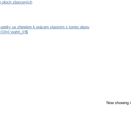
ch ploch zborcených
 optiky se zřetelem k prácem vlastním v tomto oboru
1}{n} \right)_{r}$
Now showing i