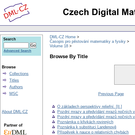
DML-CZ Home
Search
Časopis pro pěstování matematiky a fysiky
Volume 18
Advanced Search
Browse By Title
Browse
Collections
Titles
Authors
MSC
Previous Page
O základech perspektivy reliefní. [II.]
About DML-CZ
Pozdní mrazy a předvídání mrazů nočních vů
Pozdní mrazy a předvídání mrazů nočních vů
Poznámka o křivkách rovinných
Partner of
Poznánka k substituci Landenově
Příspěvek k nauce o relativních chybách