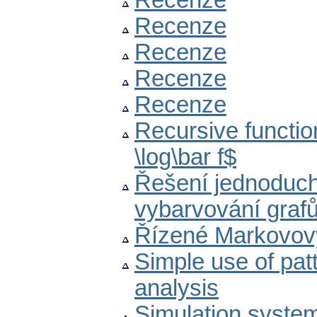
Recenze
Recenze
Recenze
Recenze
Recenze
Recursive functio
\log\bar f$
Řešení jednoduch
vybarvování graf
Řízené Markovov
Simple use of pat
analysis
Simulation syste