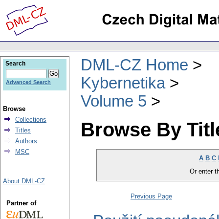
DML-CZ Home
Search
Kybernetika
Advanced Search
Volume 5
Browse
Collections
Browse By Titl
Titles
Authors
MSC
A
B
C
Or enter th
About DML-CZ
Previous Page
Partner of