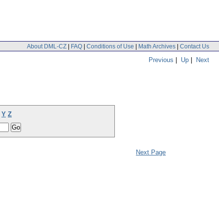
About DML-CZ
|
FAQ
|
Conditions of Use
|
Math Archives
|
Contact Us
Previous
|
Up
|
Next
Y
Z
Next Page