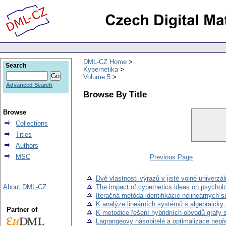
DML-CZ Home
Search
Kybernetika
Volume 5
Advanced Search
Browse By Title
Browse
Collections
Titles
Authors
MSC
Previous Page
Dvě vlastnosti výrazů v jisté volné univerzál
About DML-CZ
The impact of cybernetics ideas on psychol
Iteračná metóda identifikácie nelineárnych s
K analýze lineárních systémů s algebraick
Partner of
K metodice řešení hybridních obvodů grafy 
Lagrangeovy násobitelé a optimalizace nepř