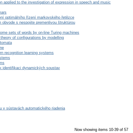
 applied to the investigation of expression in speech and music
mars
ní optimálního řízení markovského řetězce
m obvode s nespojite premenlivou štruktúrou
some sets of words by on-line Turing machines
theory of configurations by modelling
utomata
ine
rn recognition learning systems
ystems
rms
k identifikaci dynamických soustav
u v sústavách automatického riadenia
Now showing items 10-39 of 57