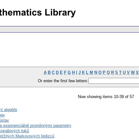
A
B
C
D
E
F
G
H
I
J
K
L
M
N
O
P
Q
R
S
T
U
V
W
X
Or enter the first few letters:
Now showing items 10-39 of 57
ní algebře
ogy
ústav
y a exponenciálně proměnnými parametry
signálových toků
etržitých Markovových řetězců