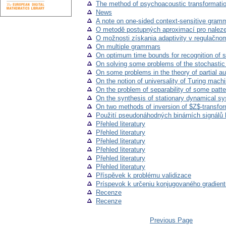
The method of psychoacoustic transformation
News
A note on one-sided context-sensitive gram
O metodě postupných aproximací pro naleze
O možnosti získania adaptivity v regulačno
On multiple grammars
On optimum time bounds for recognition of 
On solving some problems of the stochastic 
On some problems in the theory of partial a
On the notion of universality of Turing mach
On the problem of separability of some patte
On the synthesis of stationary dynamical s
On two methods of inversion of $Z$-transfo
Použití pseudonáhodných binárních signálů 
Přehled literatury
Přehled literatury
Přehled literatury
Přehled literatury
Přehled literatury
Přehled literatury
Příspěvek k problému validizace
Príspevok k určeniu konjugovaného gradient
Recenze
Recenze
Previous Page