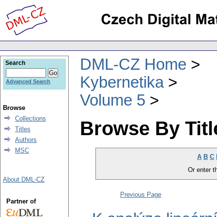
DML-CZ Home
Search
Kybernetika
Advanced Search
Volume 5
Browse
Collections
Browse By Titl
Titles
Authors
MSC
A
B
C
Or enter th
About DML-CZ
Previous Page
Partner of