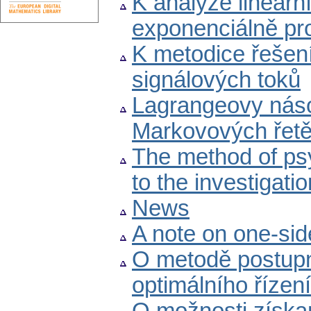
K analýze lineárn
exponenciálně p
K metodice řešení
signálových toků
Lagrangeovy násob
Markovových řet
The method of psy
to the investigat
News
A note on one-si
O metodě postupn
optimálního říze