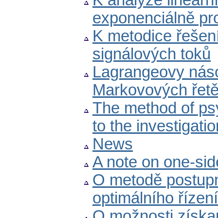
K analýze lineárn
exponenciálně p
K metodice řešení
signálových toků
Lagrangeovy násob
Markovových řet
The method of psy
to the investigat
News
A note on one-si
O metodě postupn
optimálního říze
O možnosti získa