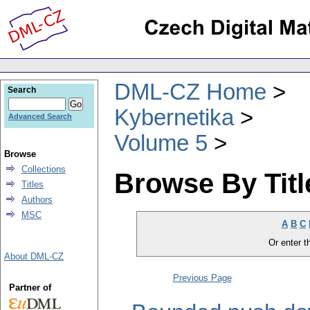
DML-CZ Home
Search
Kybernetika
Advanced Search
Volume 5
Browse
Collections
Browse By Titl
Titles
Authors
MSC
A
B
C
Or enter th
About DML-CZ
Previous Page
Partner of