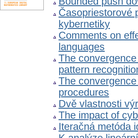
Bounded push do
Časopriestorové p
kybernetiky
Comments on effe
languages
The convergence o
pattern recogniti
The convergence o
procedures
Dvě vlastnosti výr
The impact of cyb
Iteračná metóda i