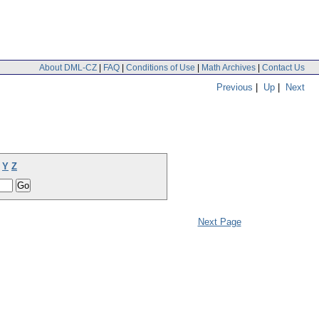
About DML-CZ
|
FAQ
|
Conditions of Use
|
Math Archives
|
Contact Us
Previous
|
Up
|
Next
Y
Z
Next Page