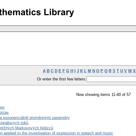
A
B
C
D
E
F
G
H
I
J
K
L
M
N
O
P
Q
R
S
T
U
V
W
X
Or enter the first few letters:
Now showing items 11-40 of 57
ogy
ústav
y a exponenciálně proměnnými parametry
signálových toků
etržitých Markovových řetězců
 applied to the investigation of expression in speech and music