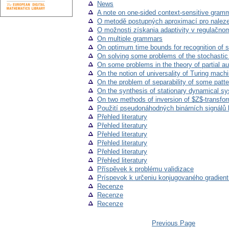
News
A note on one-sided context-sensitive gram
O metodě postupných aproximací pro naleze
O možnosti získania adaptivity v regulačno
On multiple grammars
On optimum time bounds for recognition of 
On solving some problems of the stochastic 
On some problems in the theory of partial a
On the notion of universality of Turing mach
On the problem of separability of some patte
On the synthesis of stationary dynamical s
On two methods of inversion of $Z$-transfo
Použití pseudonáhodných binárních signálů 
Přehled literatury
Přehled literatury
Přehled literatury
Přehled literatury
Přehled literatury
Přehled literatury
Příspěvek k problému validizace
Príspevok k určeniu konjugovaného gradient
Recenze
Recenze
Recenze
Previous Page