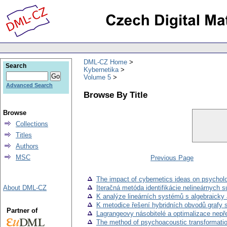
DML-CZ Home
Search
Kybernetika
Volume 5
Advanced Search
Browse By Title
Browse
Collections
Titles
Authors
MSC
Previous Page
The impact of cybernetics ideas on psychol
About DML-CZ
Iteračná metóda identifikácie nelineárnych s
K analýze lineárních systémů s algebraick
K metodice řešení hybridních obvodů grafy 
Partner of
Lagrangeovy násobitelé a optimalizace nepř
The method of psychoacoustic transformation