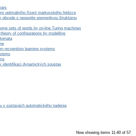
mars
ní optimálního řízení markovského řetězce
m obvode s nespojite premenlivou štruktúrou
some sets of words by on-line Turing machines
theory of configurations by modelling
utomata
ine
rn recognition learning systems
ystems
rms
k identifikaci dynamických soustav
u v sústavách automatického riadenia
Now showing items 11-40 of 57