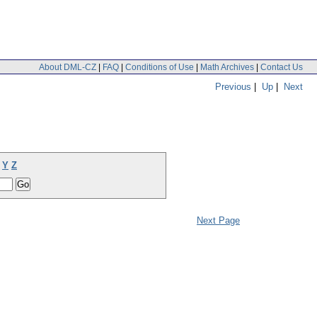
About DML-CZ
|
FAQ
|
Conditions of Use
|
Math Archives
|
Contact Us
Previous
|
Up
|
Next
Y
Z
Next Page