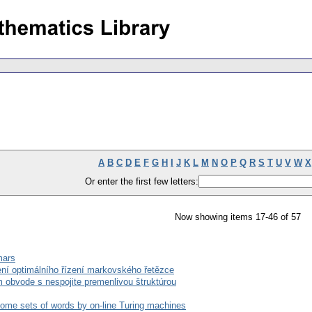
A
B
C
D
E
F
G
H
I
J
K
L
M
N
O
P
Q
R
S
T
U
V
W
X
Or enter the first few letters:
Now showing items 17-46 of 57
mars
ní optimálního řízení markovského řetězce
m obvode s nespojite premenlivou štruktúrou
some sets of words by on-line Turing machines