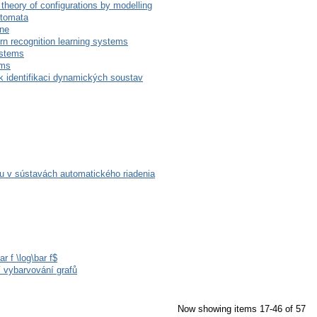
theory of configurations by modelling
utomata
ine
rn recognition learning systems
ystems
rms
k identifikaci dynamických soustav
u v sústavách automatického riadenia
r f \log\bar f$
 vybarvování grafů
Now showing items 17-46 of 57