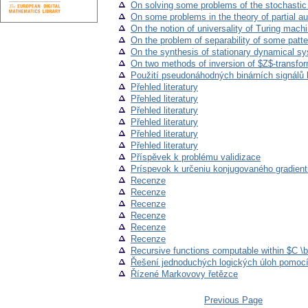
On solving some problems of the stochastic 
On some problems in the theory of partial a
On the notion of universality of Turing mach
On the problem of separability of some patte
On the synthesis of stationary dynamical s
On two methods of inversion of $Z$-transfo
Použití pseudonáhodných binárních signálů 
Přehled literatury
Přehled literatury
Přehled literatury
Přehled literatury
Přehled literatury
Přehled literatury
Příspěvek k problému validizace
Príspevok k určeniu konjugovaného gradient
Recenze
Recenze
Recenze
Recenze
Recenze
Recenze
Recursive functions computable within $C \ba
Řešení jednoduchých logických úloh pomocí
Řízené Markovovy řetězce
Previous Page