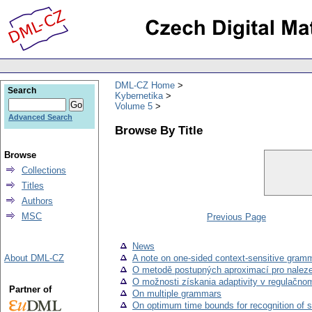
DML-CZ Home
Search
Kybernetika
Volume 5
Advanced Search
Browse By Title
Browse
Collections
Titles
Authors
MSC
Previous Page
News
About DML-CZ
A note on one-sided context-sensitive gram
O metodě postupných aproximací pro naleze
O možnosti získania adaptivity v regulačno
Partner of
On multiple grammars
On optimum time bounds for recognition of 